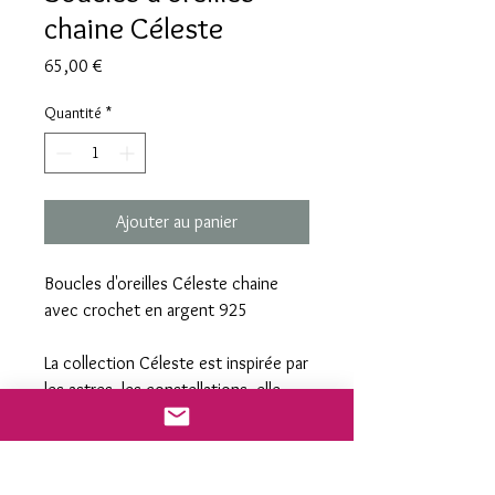
chaine Céleste
Prix
65,00 €
Quantité
*
Ajouter au panier
Boucles d'oreilles Céleste chaine
avec crochet en argent 925
La collection Céleste est inspirée par
les astres, les constellations, elle
scintille sur un bleu profond
rappellant la voûte céleste.