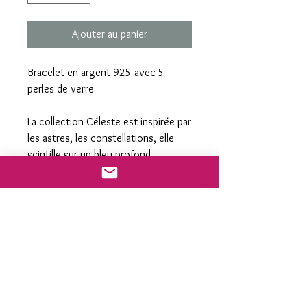
Ajouter au panier
Bracelet en argent 925 avec 5
perles de verre
La collection Céleste est inspirée par
les astres, les constellations, elle
scintille sur un bleu profond
rappellant la voûte céleste.
taille du bracelet 20cm
taille des perles de verre entre 5 et
7 mm
S'inscrire à ma newsletter