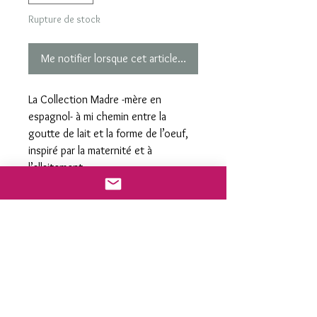
Rupture de stock
Me notifier lorsque cet article est disponible
La Collection Madre -mère en
espagnol- à mi chemin entre la
goutte de lait et la forme de l’oeuf,
inspiré par la maternité et à
l’allaitement.
La collection reprenant l'esthétique
d'un blanc laiteux légérement
opalescent montées sur un plaqué
or Rose appelé Gold filled Rose 14K.
S'inscrire à ma newsletter