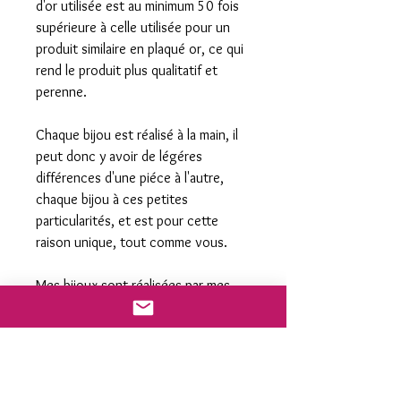
d'or utilisée est au minimum 50 fois
supérieure à celle utilisée pour un
produit similaire en plaqué or, ce qui
rend le produit plus qualitatif et
perenne.
Chaque bijou est réalisé à la main, il
peut donc y avoir de légéres
différences d'une piéce à l'autre,
chaque bijou à ces petites
particularités, et est pour cette
raison unique, tout comme vous.
Mes bijoux sont réalisées par mes
soins dans mon atelier en très
petites quantités, il est donc
fréquent qu'il y ait des ruptures de
stock dans certaines collections.
Pour mieux vous satisfaire n'hésitez